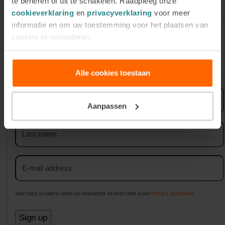
te beheren of uit te schakelen. Raadpleeg onze
September
cookieverklaring
en
privacyverklaring
voor meer
informatie en om uw toestemming voor het plaatsen van
cookies te veranderen.
Sign up for our newsletter
Alle cookies toestaan
First
name
Aanpassen
Last
name
Email
address
Your data is used to send our newsletter as described in our
Privacy Statement
.