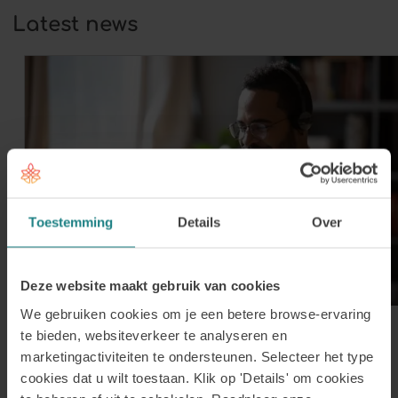
Latest news
Toestemming
Details
Over
Deze website maakt gebruik van cookies
We gebruiken cookies om je een betere browse-ervaring
30 July 2026
te bieden, websiteverkeer te analyseren en
Register for our Online
marketingactiviteiten te ondersteunen. Selecteer het type
Information Session on Tuesday 1
cookies dat u wilt toestaan. Klik op 'Details' om cookies