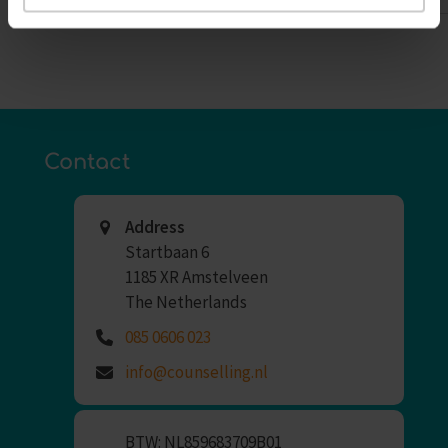
Contact
Address
Startbaan 6
1185 XR Amstelveen
The Netherlands
085 0606 023
info@counselling.nl
BTW: NL859683709B01