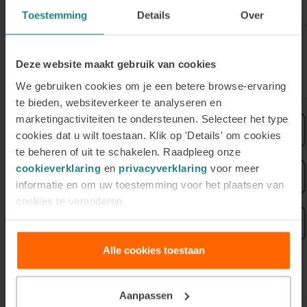
September
Toestemming
Details
Over
Deze website maakt gebruik van cookies
Sign up for our newsletter
We gebruiken cookies om je een betere browse-ervaring
te bieden, websiteverkeer te analyseren en
marketingactiviteiten te ondersteunen. Selecteer het type
First
cookies dat u wilt toestaan. Klik op 'Details' om cookies
name
te beheren of uit te schakelen. Raadpleeg onze
Last
cookieverklaring
en
privacyverklaring
voor meer
name
informatie en om uw toestemming voor het plaatsen van
cookies te veranderen.
Email
address
Alle cookies toestaan
Your data is used to send our newsletter as described in our
Privacy Statement
.
Aanpassen