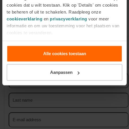
30 July 2026
cookies dat u wilt toestaan. Klik op 'Details' om cookies
Register for our Online
te beheren of uit te schakelen. Raadpleeg onze
Information Session on Tuesday 1
cookieverklaring
en
privacyverklaring
voor meer
September
informatie en om uw toestemming voor het plaatsen van
cookies te veranderen.
Alle cookies toestaan
Sign up for our newsletter
Aanpassen
First
name
Last
name
Email
address