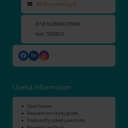
info@counselling.nl
BTW: NL859683709B01
KvK: 73843873
Facebook
LinkedIn
Instagram
Useful information
Open house
Request our study guide
Frequently asked questions
Payment methods