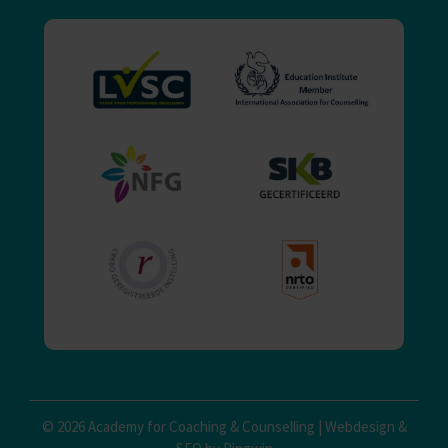
© 2026 Academy for Coaching & Counselling |
Webdesign
&