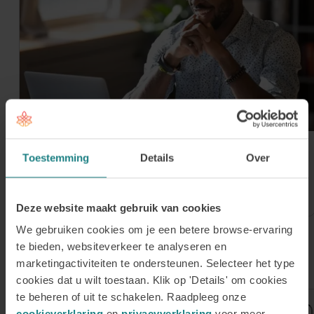
30 juli 2026
Toestemming
Details
Over
Meld je aan voor onze Online Open
Avond op donderdag 3 september
Deze website maakt gebruik van cookies
We gebruiken cookies om je een betere browse-ervaring
te bieden, websiteverkeer te analyseren en
Meld je aan voor de nieuwsbrief
marketingactiviteiten te ondersteunen. Selecteer het type
cookies dat u wilt toestaan. Klik op 'Details' om cookies
te beheren of uit te schakelen. Raadpleeg onze
Voornaam
cookieverklaring
en
privacyverklaring
voor meer