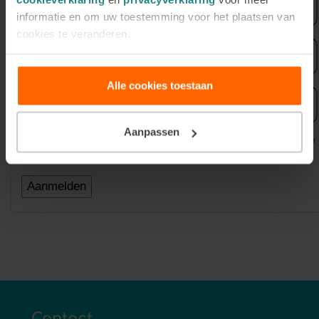
informatie en om uw toestemming voor het plaatsen van
cookies te veranderen.
Achternaam
Alle cookies toestaan
E-
mailadres
Aanpassen
Uw gegevens worden gebruikt voor het versturen van onze nieuwsbrief zoals omschreven in
onze
Privacyverklaring
.
Contact