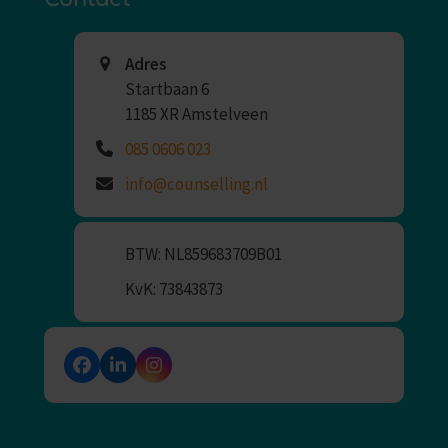
Adres
Startbaan 6
1185 XR Amstelveen
085 0606 023
info@counselling.nl
BTW: NL859683709B01
KvK: 73843873
Facebook
LinkedIn
Instagram