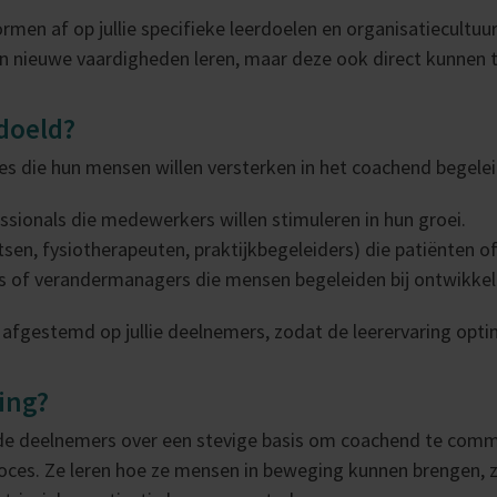
en af op jullie specifieke leerdoelen en organisatiecultuur
en nieuwe vaardigheden leren, maar deze ook direct kunnen 
edoeld?
ies die hun mensen willen versterken in het coachend begele
sionals die medewerkers willen stimuleren in hun groei.
tsen, fysiotherapeuten, praktijkbegeleiders) die patiënten o
 of verandermanagers die mensen begeleiden bij ontwikkeli
afgestemd op jullie deelnemers, zodat de leerervaring optima
ing?
 de deelnemers over een stevige basis om coachend te comm
roces. Ze leren hoe ze mensen in beweging kunnen brengen, 