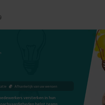
s
Contact
English
n
catie
Afhankelijk van uw wensen
 medewerkers versterken in hun
Coachvaardigheden helpt teams