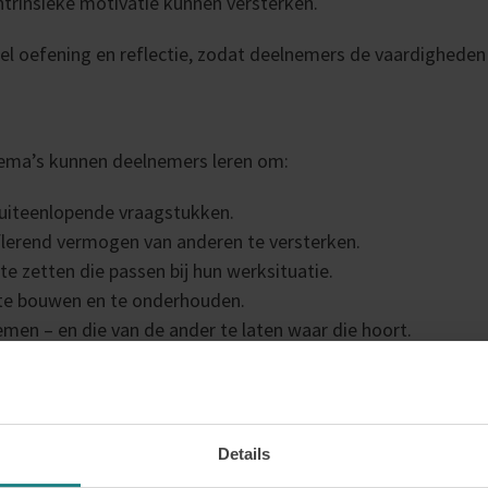
trinsieke motivatie kunnen versterken.
el oefening en reflectie, zodat deelnemers de vaardigheden
hema’s kunnen deelnemers leren om:
 uiteenlopende vraagstukken.
lflerend vermogen van anderen te versterken.
e zetten die passen bij hun werksituatie.
 te bouwen en te onderhouden.
emen – en die van de ander te laten waar die hoort.
 ontwikkeltraject waarin deelnemers oefenen als coach én al
ronen – belangrijke kwaliteiten voor iedere coachende profes
Details