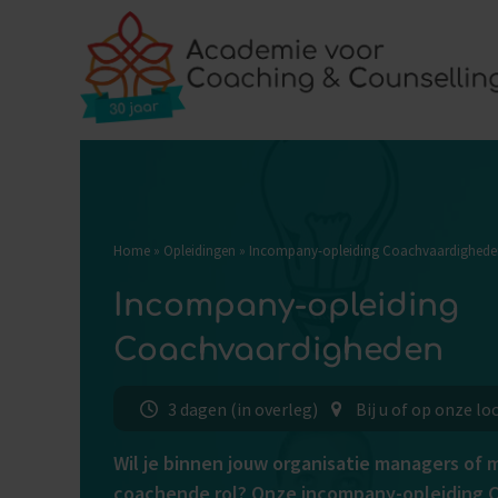
Skip
to
content
Home
Opleidingen
Locaties
Blog
Over on
Home
»
Opleidingen
»
Incompany-opleiding Coachvaardighede
Incompany-opleiding
Coachvaardigheden
3 dagen (in overleg)
Bij u of op onze lo
Wil je binnen jouw organisatie managers of
coachende rol? Onze incompany-opleiding 