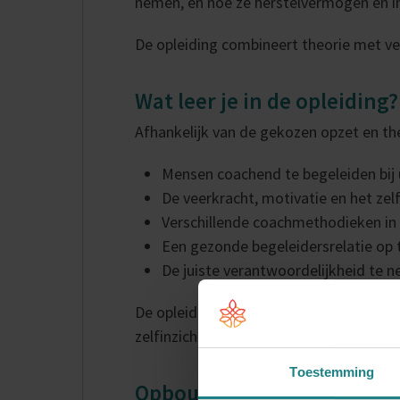
nemen, en hoe ze herstelvermogen en in
De opleiding combineert theorie met ve
Wat leer je in de opleiding?
Afhankelijk van de gekozen opzet en t
Mensen coachend te begeleiden bij
De veerkracht, motivatie en het ze
Verschillende coachmethodieken in t
Een gezonde begeleidersrelatie op
De juiste verantwoordelijkheid te n
De opleiding bevat ook een persoonlijk
zelfinzicht en bewustzijn van eigen pat
Toestemming
Opbouw en thema's