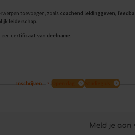
erwerpen toevoegen, zoals
coachend leidinggeven
,
feedba
lijk leiderschap
.
s een
certificaat van deelname
.
Inschrijven
Open dag
Studiegids
Meld je aan 