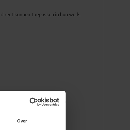
 direct kunnen toepassen in hun werk.
s coachee. Zo vergroten ze hun
sional.
Over