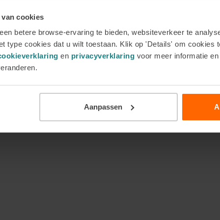
 lesdagen, maar kan volledig worden aangepast in duur, vorm
 van cookies
neel
en kunnen worden uitgebreid of vervangen door onderwer
en betere browse-ervaring te bieden, websiteverkeer te analyse
t type cookies dat u wilt toestaan. Klik op 'Details' om cookies t
cookieverklaring
en
privacyverklaring
voor meer informatie e
n opnemen:
veranderen.
Aanpassen
A
heden