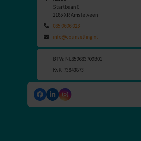
Startbaan 6
1185 XR Amstelveen
085 0606 023
info@counselling.nl
BTW: NL859683709B01
KvK: 73843873
Facebook
LinkedIn
Instagram