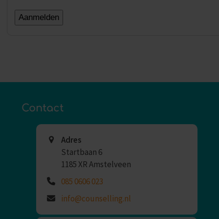
Contact
Adres
Startbaan 6
1185 XR Amstelveen
085 0606 023
info@counselling.nl