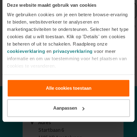
Deze website maakt gebruik van cookies
E-
mailadres
We gebruiken cookies om je een betere browse-ervaring
te bieden, websiteverkeer te analyseren en
Uw gegevens worden gebruikt voor het versturen van onze nieuwsbrief zoals omschreven in
marketingactiviteiten te ondersteunen. Selecteer het type
onze
Privacyverklaring
.
cookies dat u wilt toestaan. Klik op 'Details' om cookies
te beheren of uit te schakelen. Raadpleeg onze
cookieverklaring
en
privacyverklaring
voor meer
informatie en om uw toestemming voor het plaatsen van
cookies te veranderen.
Alle cookies toestaan
Contact
Aanpassen
Adres
Startbaan 6