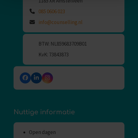
1185 XR Amstelveen
085 0606 023
info@counselling.nl
BTW: NL859683709B01
KvK: 73843873
Facebook
LinkedIn
Instagram
Nuttige informatie
Open dagen