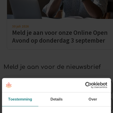
30 juli 2026
Meld je aan voor onze Online Open
Avond op donderdag 3 september
Meld je aan voor de nieuwsbrief
Voornaam
Toestemming
Details
Over
Achternaam