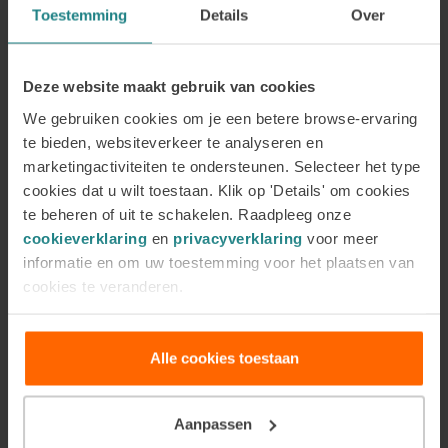
Toestemming
Details
Over
Deze website maakt gebruik van cookies
We gebruiken cookies om je een betere browse-ervaring
te bieden, websiteverkeer te analyseren en
marketingactiviteiten te ondersteunen. Selecteer het type
cookies dat u wilt toestaan. Klik op 'Details' om cookies
te beheren of uit te schakelen. Raadpleeg onze
30 juli 2026
Meld je aan voor onze Online
cookieverklaring
en
privacyverklaring
voor meer
informatie en om uw toestemming voor het plaatsen van
Open Avond op donderdag 3
cookies te veranderen.
september
Alle cookies toestaan
Meld je aan voor de nieuwsbrief
Aanpassen