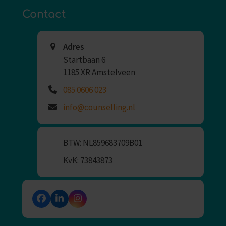
Contact
Adres
Startbaan 6
1185 XR Amstelveen
085 0606 023
info@counselling.nl
BTW: NL859683709B01
KvK: 73843873
Facebook
LinkedIn
Instagram