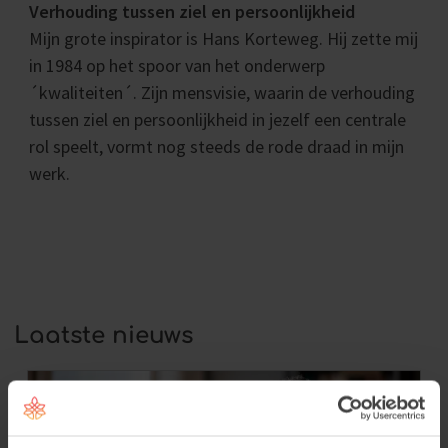
Verhouding tussen ziel en persoonlijkheid
Mijn grote inspirator is Hans Korteweg. Hij zette mij
in 1984 op het spoor van het onderwerp
´kwaliteiten´. Zijn mensvisie, waarin de verhouding
tussen ziel en persoonlijkheid in jezelf een centrale
rol speelt, vormt nog steeds de rode draad in mijn
werk.
Laatste nieuws