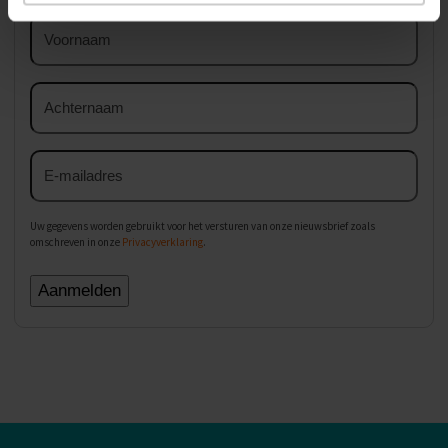
Voornaam
Achternaam
E-
mailadres
Uw gegevens worden gebruikt voor het versturen van onze nieuwsbrief zoals
omschreven in onze
Privacyverklaring
.