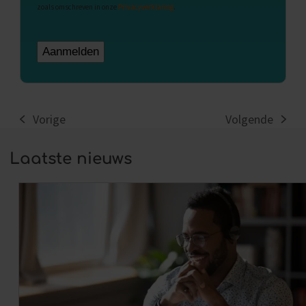
zoals omschreven in onze
Privacyverklaring
.
Vorige
Volgende
previous
next
post:
post:
Laatste nieuws