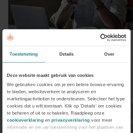
30 juli 2026
Meld je aan voor onze Online Open
Avond op donderdag 3 september
Toestemming
Details
Over
Deze website maakt gebruik van cookies
We gebruiken cookies om je een betere browse-ervaring
Meld je aan voor de nieuwsbrief
te bieden, websiteverkeer te analyseren en
marketingactiviteiten te ondersteunen. Selecteer het type
cookies dat u wilt toestaan. Klik op 'Details' om cookies
Voornaam
te beheren of uit te schakelen. Raadpleeg onze
cookieverklaring
en
privacyverklaring
voor meer
Achternaam
informatie en om uw toestemming voor het plaatsen van