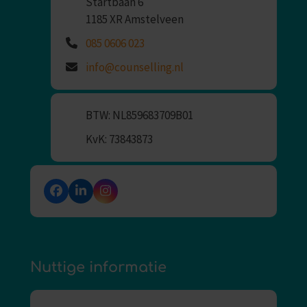
Startbaan 6
1185 XR Amstelveen
085 0606 023
info@counselling.nl
BTW: NL859683709B01
KvK: 73843873
Facebook
LinkedIn
Instagram
Nuttige informatie