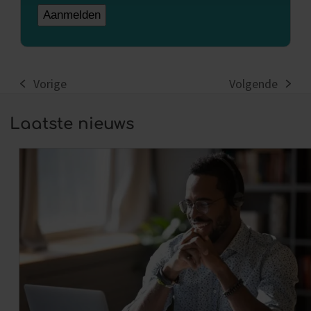
Vorige
Volgende
previous
next
post:
post:
Laatste nieuws