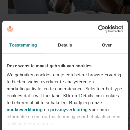
30 juli 2026
Meld je aan voor onze Online Open
Avond op donderdag 3 september
Toestemming
Details
Over
Deze website maakt gebruik van cookies
Meld je aan voor de nieuwsbrief
We gebruiken cookies om je een betere browse-ervaring
te bieden, websiteverkeer te analyseren en
Voornaam
marketingactiviteiten te ondersteunen. Selecteer het type
cookies dat u wilt toestaan. Klik op 'Details' om cookies
te beheren of uit te schakelen. Raadpleeg onze
Achternaam
cookieverklaring
en
privacyverklaring
voor meer
informatie en om uw toestemming voor het plaatsen van
cookies te veranderen.
E-