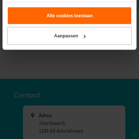
mailadres
Alle cookies toestaan
Uw gegevens worden gebruikt voor het versturen van onze nieuwsbrief zoals omschreven in
onze
Privacyverklaring
.
Aanpassen
Contact
Adres
Startbaan 6
1185 XR Amstelveen