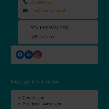
085 0606 023
info@counselling.nl
BTW: NL859683709B01
KvK: 73843873
Facebook
LinkedIn
Instagram
Nuttige informatie
Open dagen
Studiegids aanvragen