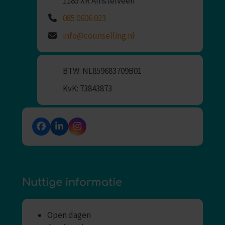
1185 XR Amstelveen
085 0606 023
info@counselling.nl
BTW: NL859683709B01
KvK: 73843873
Facebook
LinkedIn
Instagram
Nuttige informatie
Open dagen