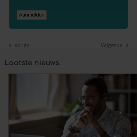
Vorige
Volgende
previous
next
post:
post:
Laatste nieuws