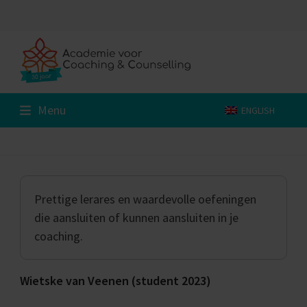
Skip
to
content
Menu
ENGLISH
Prettige lerares en waardevolle oefeningen
die aansluiten of kunnen aansluiten in je
coaching.
Wietske van Veenen (student 2023)