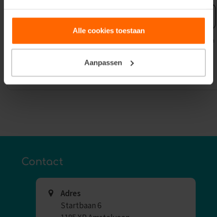
E-
mailadres
Alle cookies toestaan
Uw gegevens worden gebruikt voor het versturen van onze nieuwsbrief zoals omschreven in
onze
Privacyverklaring
.
Aanpassen
Contact
Adres
Startbaan 6