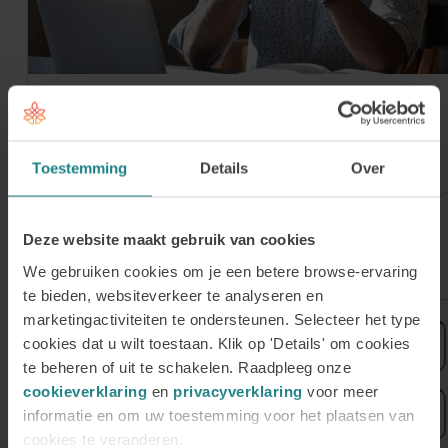
30 juli 2026
Meld je aan voor onze Online Open
Avond op donderdag 3 september
Toestemming
Details
Over
Deze website maakt gebruik van cookies
Meld je aan voor de nieuwsbrief
We gebruiken cookies om je een betere browse-ervaring
te bieden, websiteverkeer te analyseren en
marketingactiviteiten te ondersteunen. Selecteer het type
Voornaam
cookies dat u wilt toestaan. Klik op 'Details' om cookies
te beheren of uit te schakelen. Raadpleeg onze
cookieverklaring
en
privacyverklaring
voor meer
Achternaam
informatie en om uw toestemming voor het plaatsen van
cookies te veranderen.