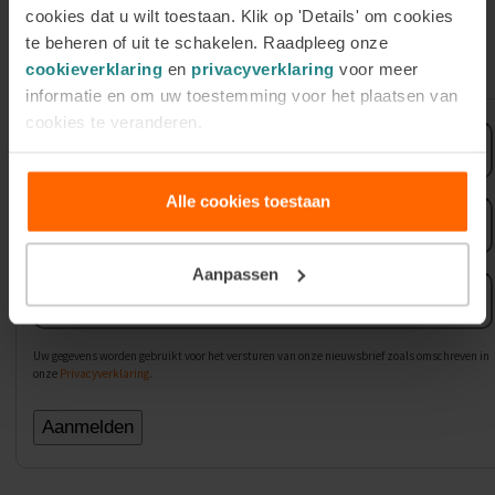
cookies dat u wilt toestaan. Klik op 'Details' om cookies
te beheren of uit te schakelen. Raadpleeg onze
Meld je aan voor de nieuwsbrief
cookieverklaring
en
privacyverklaring
voor meer
informatie en om uw toestemming voor het plaatsen van
cookies te veranderen.
Voornaam
Alle cookies toestaan
Achternaam
Aanpassen
E-
mailadres
Uw gegevens worden gebruikt voor het versturen van onze nieuwsbrief zoals omschreven in
onze
Privacyverklaring
.