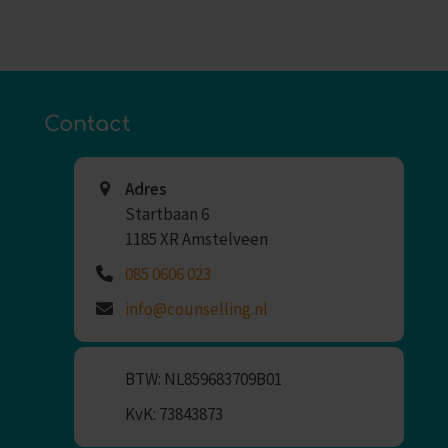
Contact
Adres
Startbaan 6
1185 XR Amstelveen
085 0606 023
info@counselling.nl
BTW: NL859683709B01
KvK: 73843873