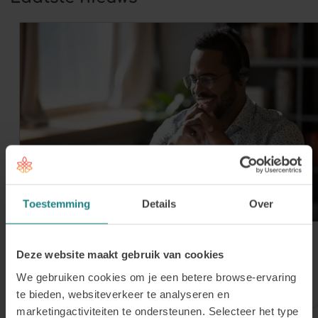
Toestemming
Details
Over
30 juli 2026
Deze website maakt gebruik van cookies
Meld je aan voor onze Online Open
We gebruiken cookies om je een betere browse-ervaring
Avond op donderdag 3 september
te bieden, websiteverkeer te analyseren en
marketingactiviteiten te ondersteunen. Selecteer het type