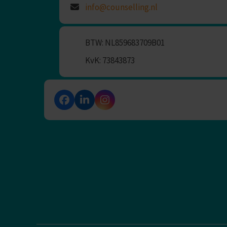
info@counselling.nl
BTW: NL859683709B01
KvK: 73843873
Facebook
LinkedIn
Instagram