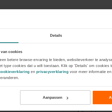
‘Plaats en data’ het overzicht met de startdata per
wnloaden, de locaties bekijken waar de opleiding wordt
ze opleidingen en belangrijke studenteninformatie.
Klik
Details
 van cookies
en betere browse-ervaring te bieden, websiteverkeer te analyse
t type cookies dat u wilt toestaan. Klik op 'Details' om cookies t
cookieverklaring
en
privacyverklaring
voor meer informatie e
Meld je aan 
veranderen.
Voornaam
Aanpassen
A
2026
 je aan voor onze
E-