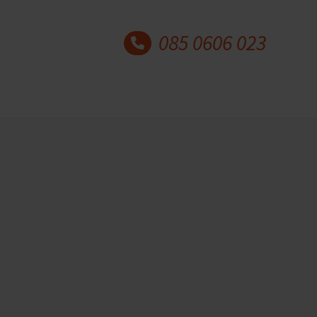
085 0606 023
Laatste blogberichten
Hechtingsproblematiek:
herken de signalen, begrijp
de hechtingsstijlen en leer
wat helpt
9 juli 2026
Auteur: Marian Kok en Judith
Wolterink Wanneer de…
30 jaar Academie voor
Coaching en Counselling