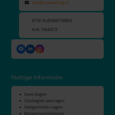
info@counselling.nl
BTW: NL859683709B01
KvK: 73843873
Facebook
LinkedIn
Instagram
Nuttige informatie
Open dagen
Studiegids aanvragen
Veelgestelde vragen
Betaalmogelijkheden