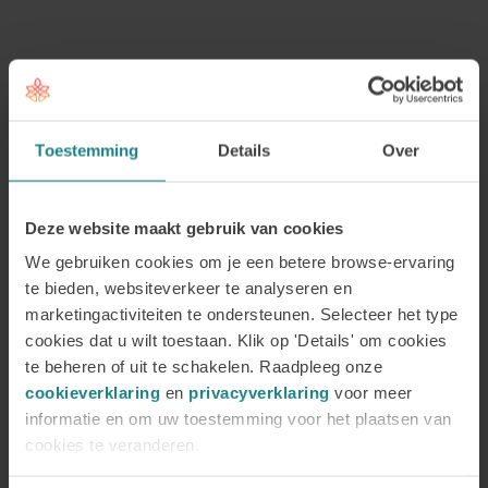
Hoogstaande coach opleidingen
voor een scherpe prijs
Schrijf je in voor de
Toestemming
Details
Over
NIEUWSBRIEF
Deze website maakt gebruik van cookies
Voornaam
We gebruiken cookies om je een betere browse-ervaring
te bieden, websiteverkeer te analyseren en
marketingactiviteiten te ondersteunen. Selecteer het type
Achternaam
cookies dat u wilt toestaan. Klik op 'Details' om cookies
te beheren of uit te schakelen. Raadpleeg onze
E-
cookieverklaring
en
privacyverklaring
voor meer
mailadres
informatie en om uw toestemming voor het plaatsen van
cookies te veranderen.
Uw gegevens worden gebruikt voor het versturen van onze nieuwsbrief
zoals omschreven in onze
Privacyverklaring
.