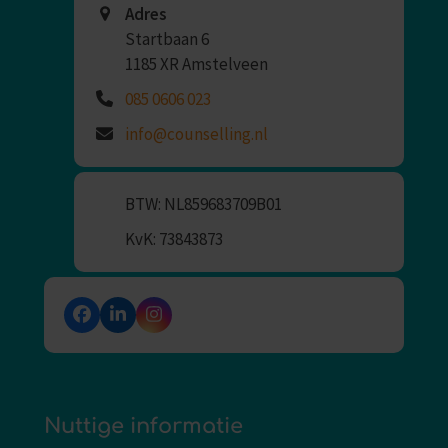
Adres
Startbaan 6
1185 XR Amstelveen
085 0606 023
info@counselling.nl
BTW: NL859683709B01
KvK: 73843873
Facebook
LinkedIn
Instagram
Nuttige informatie