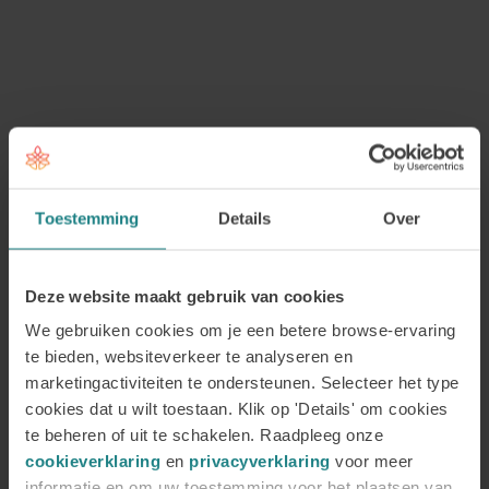
In onze opleidingen
Coaching en Counselling Jaar 1
en
Jaar 2
leer je alles over het herkennen, begrijpen
en begeleiden van weerstand – bij je cliënt én bij
jezelf. Zo ontwikkel je de vaardigheden om
verandering écht mogelijk te maken.
Laatste blogberichten
Toestemming
Details
Over
Hechtingsproblematiek: herken de
Deze website maakt gebruik van cookies
signalen, begrijp de
hechtingsstijlen en leer wat helpt
We gebruiken cookies om je een betere browse-ervaring
9 juli 2026
te bieden, websiteverkeer te analyseren en
Auteur: Marian Kok en Judith
marketingactiviteiten te ondersteunen. Selecteer het type
Wolterink Wanneer de…
cookies dat u wilt toestaan. Klik op 'Details' om cookies
te beheren of uit te schakelen. Raadpleeg onze
30 jaar Academie voor Coaching en
Counselling
cookieverklaring
en
privacyverklaring
voor meer
20 mei 2026
informatie en om uw toestemming voor het plaatsen van