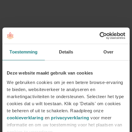
de gratis proefles
van de opleiding Coaching en
Counselling Jaar 1 en ervaar zelf hoe een solide
opleiding het verschil maakt in jouw ontwikkeling.
Laatste blogberichten
Toestemming
Details
Over
Hechtingsproblematiek: herken de
signalen, begrijp de
Deze website maakt gebruik van cookies
hechtingsstijlen en leer wat helpt
9 juli 2026
We gebruiken cookies om je een betere browse-ervaring
Auteur: Marian Kok en Judith
te bieden, websiteverkeer te analyseren en
marketingactiviteiten te ondersteunen. Selecteer het type
Wolterink Wanneer de…
cookies dat u wilt toestaan. Klik op 'Details' om cookies
30 jaar Academie voor Coaching en
Counselling
te beheren of uit te schakelen. Raadpleeg onze
20 mei 2026
cookieverklaring
en
privacyverklaring
voor meer
informatie en om uw toestemming voor het plaatsen van
Auteur: Marian Kok en Paulien Kok
cookies te veranderen.