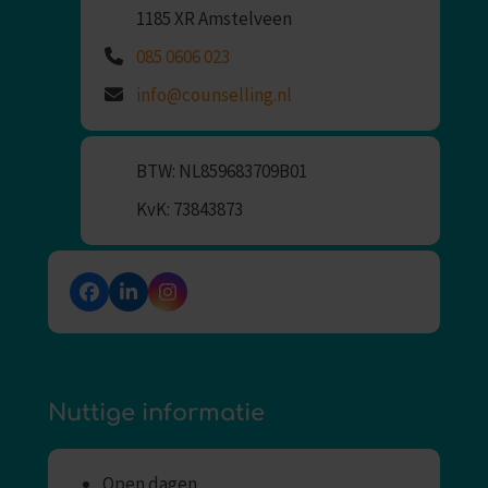
1185 XR Amstelveen
085 0606 023
info@counselling.nl
BTW: NL859683709B01
KvK: 73843873
Facebook
LinkedIn
Instagram
Nuttige informatie
Open dagen