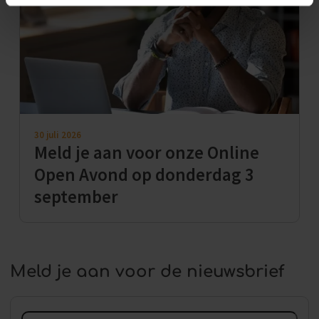
30 juli 2026
Meld je aan voor onze Online
Open Avond op donderdag 3
september
Meld je aan voor de nieuwsbrief
Voornaam