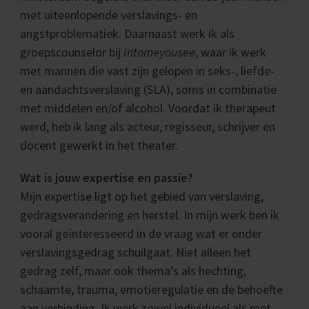
met uiteenlopende verslavings- en
angstproblematiek. Daarnaast werk ik als
groepscounselor bij
Intomeyousee
, waar ik werk
met mannen die vast zijn gelopen in seks-, liefde-
en aandachtsverslaving (SLA), soms in combinatie
met middelen en/of alcohol. Voordat ik therapeut
werd, heb ik lang als acteur, regisseur, schrijver en
docent gewerkt in het theater.
Wat is jouw expertise en passie?
Mijn expertise ligt op het gebied van verslaving,
gedragsverandering en herstel. In mijn werk ben ik
vooral geïnteresseerd in de vraag wat er onder
verslavingsgedrag schuilgaat. Niet alleen het
gedrag zelf, maar ook thema’s als hechting,
schaamte, trauma, emotieregulatie en de behoefte
aan verbinding. Ik werk zowel individueel als met