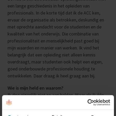
een lange geschiedenis in het opleiden van
professionals. In de korte tijd dat ik de ACC ken,
ervaar de organisatie als betrokken, deskundig en
met oprechte aandacht voor de studenten en de
kwaliteit van het onderwijs. Die combinatie van
professionaliteit en menselijkheid past goed bij
mijn waarden en manier van werken. Ik vind het
belangrijk dat een opleiding niet alleen kennis
overdraagt, maar studenten ook helpt een eigen,
goed onderbouwde professionele houding te
ontwikkelen. Daar draag ik heel graag aan bij.
Wie is mijn held en waarom?
Ik doe eigenlijk niet zo aan helden. Maar als ik één
naam moet noemen, dan is dat Carl Rogers. Zijn
visie dat echte verandering ontstaat binnen een
relatie waarin iemand zich gezien, gehoord en