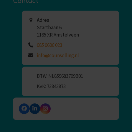
Contact
Adres
Startbaan 6
1185 XR Amstelveen
085 0606 023
info@counselling.nl
BTW: NL859683709B01
KvK: 73843873
Facebook
LinkedIn
Instagram