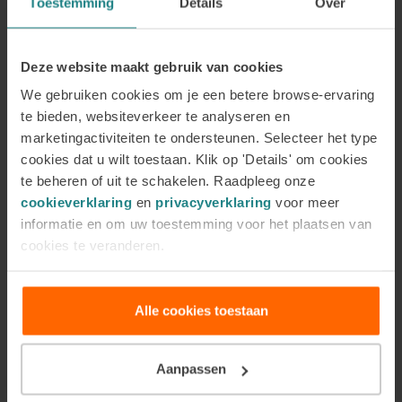
Toestemming
Details
Over
geaccepteerd voelt, vormt nog altijd een belangrijk
basisuitgangspunt in mijn werk. Daarnaast spreekt
Deze website maakt gebruik van cookies
zijn bescheidenheid me aan. Hij was niet bezig met
het toepassen van een trucje, maar met het
We gebruiken cookies om je een betere browse-ervaring
te bieden, websiteverkeer te analyseren en
werkelijk ontmoeten van de ander. Die houding
marketingactiviteiten te ondersteunen. Selecteer het type
probeer ik ook in mijn eigen werk en in mijn lessen
cookies dat u wilt toestaan. Klik op 'Details' om cookies
mee te nemen.
te beheren of uit te schakelen. Raadpleeg onze
cookieverklaring
en
privacyverklaring
voor meer
informatie en om uw toestemming voor het plaatsen van
cookies te veranderen.
Laatste nieuws
Alle cookies toestaan
Aanpassen