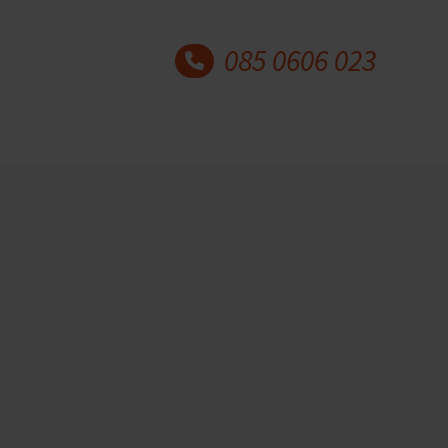
085 0606 023
Laatste blogberichten
Hechtingsproblematiek:
herken de signalen, begrijp
de hechtingsstijlen en leer
wat helpt
9 juli 2026
Auteur: Marian Kok en Judith
Wolterink Wanneer de…
30 jaar Academie voor
Coaching en Counselling