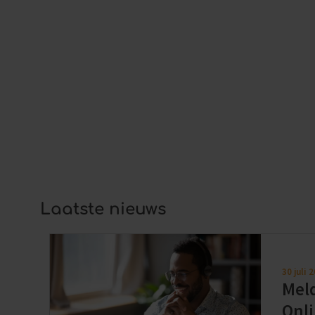
“Soms dacht ik dat ik het helemaal verkeerd deed.
dag lag ik huilend op de bank. Pas toen mijn coach 
opluchting. Ik hoef niet te kiezen tussen verdriet 
om stukje bij beetje weer vooruit te kijken.”
Meer weten?
Lees alles over onze
opleiding Rouw en Verlies Co
rouwproces.
Laatste nieuws
30 juli 
Meld
Onl