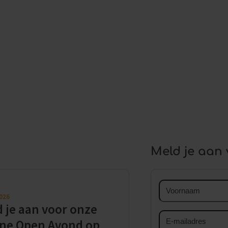
 De ene dag kon ik lachen met een vriendin, de volgende
me vertelde dat dit juist hóórt bij rouw, voelde ik
of doorgaan – ik mag beide. Dat inzicht gaf me de kracht
ach
en ontdek hoe je cliënten écht verder helpt in hun
Meld je aan 
Voornaam
2026
 je aan voor onze
E-
ine Open Avond op
mailadres