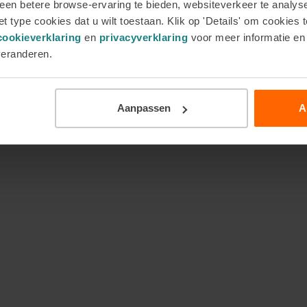
en betere browse-ervaring te bieden, websiteverkeer te analyse
t type cookies dat u wilt toestaan. Klik op 'Details' om cookies t
cookieverklaring
en
privacyverklaring
voor meer informatie e
veranderen.
je dit proces kunt begeleiden. Je leert cliënten handvatten
de golven van rouw aankunnen zonder kopje onder te
Aanpassen
A
boek
Hoe we tegen een stootje kunnen
. Het staat vol
unt inzetten in je begeleiding.
es van heen en weer bewegen tussen verlies en herstel.
beweging beter dragen – en dat is precies waar jij als
anne