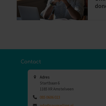
don
Contact
Adres
Startbaan 6
1185 XR Amstelveen
085 0606 023
info@counselling.nl