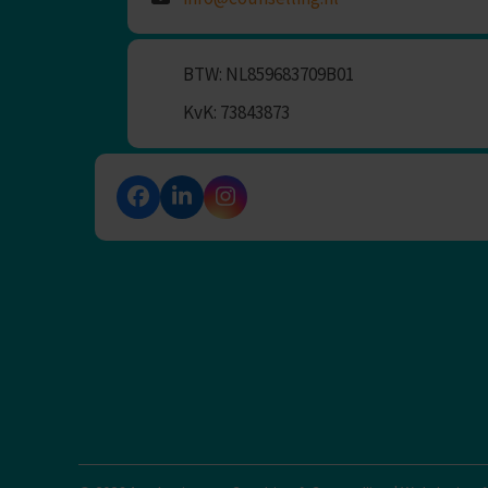
BTW: NL859683709B01
KvK: 73843873
Facebook
LinkedIn
Instagram