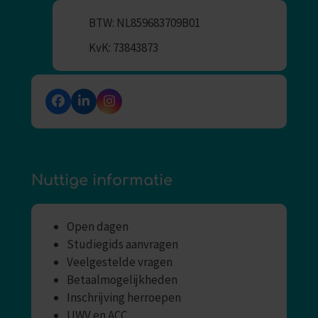
BTW: NL859683709B01
KvK: 73843873
Facebook
LinkedIn
Instagram
Nuttige informatie
Open dagen
Studiegids aanvragen
Veelgestelde vragen
Betaalmogelijkheden
Inschrijving herroepen
UWV en ACC