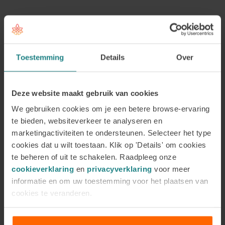
Laatste blogberichten
Hechtingsproblematiek: herken de
signalen, begrijp de
Toestemming
Details
Over
hechtingsstijlen en leer wat helpt
9 juli 2026
Auteur: Marian Kok en Judith
Deze website maakt gebruik van cookies
Wolterink Wanneer de…
We gebruiken cookies om je een betere browse-ervaring
30 jaar Academie voor Coaching en
te bieden, websiteverkeer te analyseren en
Counselling
marketingactiviteiten te ondersteunen. Selecteer het type
20 mei 2026
cookies dat u wilt toestaan. Klik op 'Details' om cookies
Auteur: Marian Kok en Paulien Kok
te beheren of uit te schakelen. Raadpleeg onze
Dit jaar…
cookieverklaring
en
privacyverklaring
voor meer
Waarom kennis van psychische
informatie en om uw toestemming voor het plaatsen van
klachten belangrijk is voor coaches
cookies te veranderen.
en hulpverleners
18 mei 2026