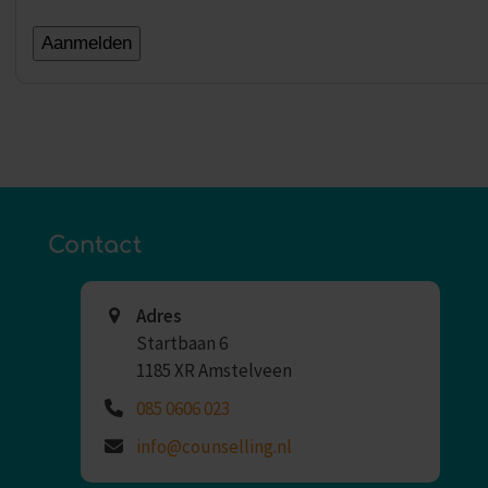
Contact
Adres
Startbaan 6
1185 XR Amstelveen
085 0606 023
info@counselling.nl