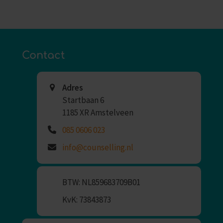
Contact
Adres
Startbaan 6
1185 XR Amstelveen
085 0606 023
info@counselling.nl
BTW: NL859683709B01
KvK: 73843873