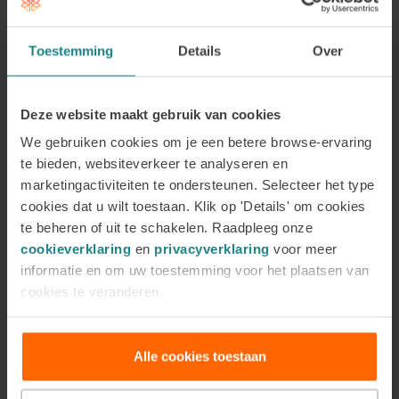
De ACC biedt tevens de
opleiding Re-
integratiecoach en Tweede Spoor Coach
aan. In
Toestemming
Details
Over
deze opleiding leer je om mensen te begeleiden die
in of na een ziekteproces moeten re-integreren in
Deze website maakt gebruik van cookies
eigen werk (Spoor 1) of ander passend werk
moeten vinden (Spoor 2). Hierbij begeleid je jouw
We gebruiken cookies om je een betere browse-ervaring
cliënt en stem je ook af met de verschillende
te bieden, websiteverkeer te analyseren en
marketingactiviteiten te ondersteunen. Selecteer het type
partijen die hierbij betrokken zijn, waaronder de
cookies dat u wilt toestaan. Klik op 'Details' om cookies
werkgever, de bedrijfsarts en/of het UWV.
te beheren of uit te schakelen. Raadpleeg onze
cookieverklaring
en
privacyverklaring
voor meer
informatie en om uw toestemming voor het plaatsen van
cookies te veranderen.
Laatste blogberichten
Alle cookies toestaan
Hechtingsproblematiek: herken de
signalen, begrijp de