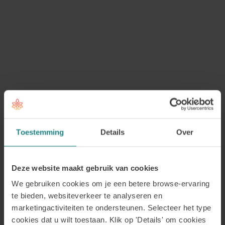
Veel conflicten ontstaan uit vaste
interactiepatronen. Bijvoorbeeld:
kritiek leidt tot verdediging en vervolgens tot
terugtrekken
verwijten leiden tot boosheid, wat zorgt voor
escalatie
Door deze patronen zichtbaar te maken en te kijken
Toestemming
Details
Over
welke (onjuiste) aannames en emoties eronder
zitten, ontstaat er vaak meer begrip voor elkaars
reacties.
Deze website maakt gebruik van cookies
We gebruiken cookies om je een betere browse-ervaring
Nieuwe vaardigheden ontwikkelen
te bieden, websiteverkeer te analyseren en
marketingactiviteiten te ondersteunen. Selecteer het type
Mensen leren vervolgens praktische vaardigheden,
cookies dat u wilt toestaan. Klik op 'Details' om cookies