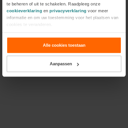
zoals:
te beheren of uit te schakelen. Raadpleeg onze
cookieverklaring
en
privacyverklaring
voor meer
actief luisteren
informatie en om uw toestemming voor het plaatsen van
emoties benoemen
cookies te veranderen.
conflicten op een constructieve manier
bespreken
empathie tonen
Alle cookies toestaan
Verbinding herstellen binnen de relatie
Aanpassen
Een belangrijk onderdeel van relatietherapie is het
herstellen van emotionele verbinding. Dit gebeurt
bijvoorbeeld door gesprekken over behoeften,
kwetsbaarheid en vertrouwen.
Wat is het verschil tussen
relatietherapie en relatiecoaching?