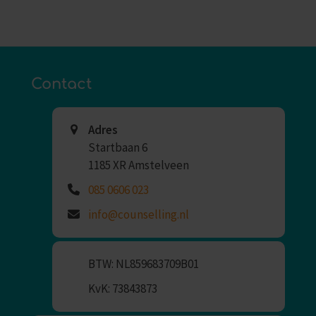
Contact
Adres
Startbaan 6
1185 XR Amstelveen
085 0606 023
info@counselling.nl
BTW: NL859683709B01
KvK: 73843873