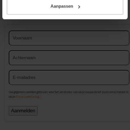
Aanpassen
Meld je aan voor de nieuwsbrief
Voornaam
Achternaam
E-
mailadres
Uw gegevens worden gebruikt voor het versturen van onze nieuwsbrief zoals omschreven in
onze
Privacyverklaring
.