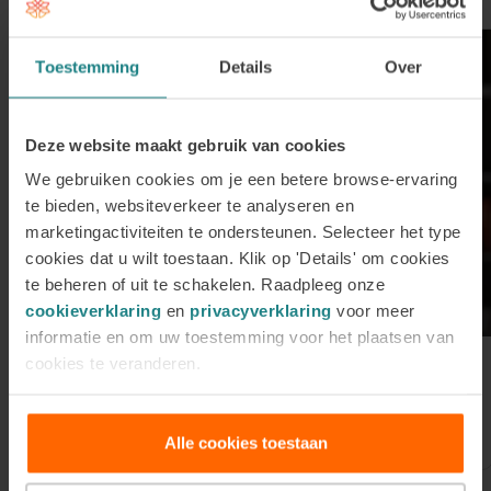
Toestemming
Details
Over
Deze website maakt gebruik van cookies
We gebruiken cookies om je een betere browse-ervaring
te bieden, websiteverkeer te analyseren en
marketingactiviteiten te ondersteunen. Selecteer het type
cookies dat u wilt toestaan. Klik op 'Details' om cookies
te beheren of uit te schakelen. Raadpleeg onze
cookieverklaring
en
privacyverklaring
voor meer
informatie en om uw toestemming voor het plaatsen van
cookies te veranderen.
30 juli 2026
Meld je aan voor onze Online Open
Avond op donderdag 3 september
Alle cookies toestaan